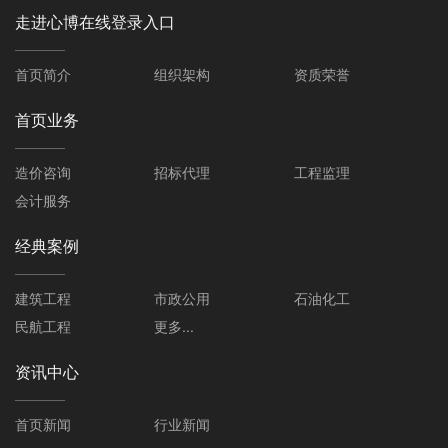
走进心博在线登录入口
首页简介
组织架构
资质荣誉
首页业务
造价咨询
招标代理
工程监理
会计服务
经典案例
建筑工程
市政公用
石油化工
民航工程
更多...
资讯中心
首页新闻
行业新闻