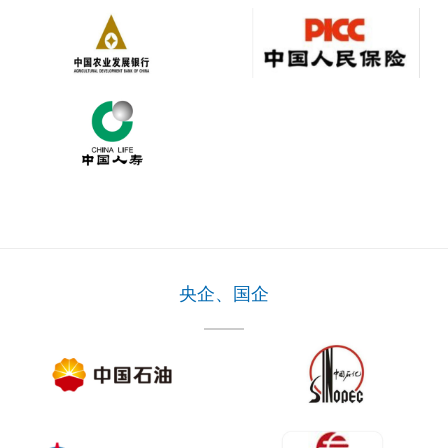
央企、国企