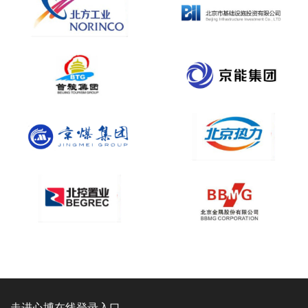
走进心博在线登录入口