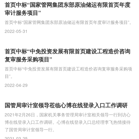
首页中标“国家管网集团东部原油储运有限首页年度
审计服务项目”
首页中标“国家管网集团东部原油储运有限首页年度审计服务项目”。
2022-05-31
首页中标“中免投资发展有限首页建设工程造价咨询
复审服务采购项目”
首页中标“中免投资发展有限首页建设工程造价咨询复审服务采购项
目”。
2022-04-29
国管局审计室领导莅临心博在线登录入口工作调研
2021年2月26日，国家机关事务管理局审计室相关领导一行到访心
博在线登录入口工作调研。心博在线登录入口总经理李飞热情接待
了国管局审计室领导一行。
2021-03-25