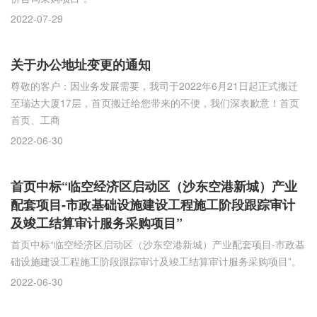
2022-07-29
关于办公地址变更的通知
尊敬的客户：因业务发展需要，我司于2022年6月21日起正式搬迁
至瑞达大厦17层，首页搬迁给您带来的不便，我们深表歉意！首页
首页、工商
2022-06-30
首页中标“临空经济区启动区（沙东空港新城）产业
配套项目-市政基础设施建设工程施工阶段跟踪审计
及竣工结算审计服务采购项目”
首页中标“临空经济区启动区（沙东空港新城）产业配套项目-市政基
础设施建设工程施工阶段跟踪审计及竣工结算审计服务采购项目”。
2022-06-30